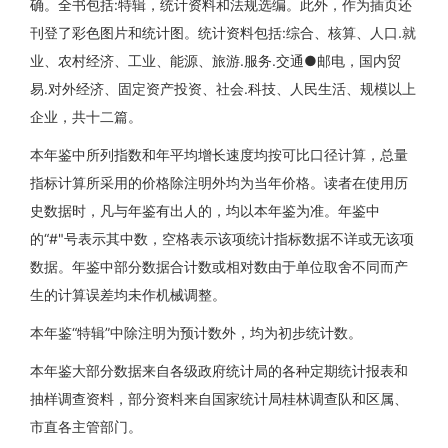
确。全书包括:特辑，统计资料和法规选编。此外，作为插页还
刊登了彩色图片和统计图。统计资料包括:综合、核算、人口.就
业、农村经济、工业、能源、旅游.服务.交通●邮电，国内贸
易.对外经济、固定资产投资、社会.科技、人民生活、规模以上
企业，共十二篇。
本年鉴中所列指数和年平均增长速度均按可比口径计算，总量
指标计算所采用的价格除注明外均为当年价格。读者在使用历
史数据时，凡与年鉴有出人的，均以本年鉴为准。年鉴中
的“#"号表示其中数，空格表示该项统计指标数据不详或无该项
数据。年鉴中部分数据合计数或相对数由于单位取舍不同而产
生的计算误差均未作机械调整。
本年鉴“特辑”中除注明为预计数外，均为初步统计数。
本年鉴大部分数据来自各级政府统计局的各种定期统计报表和
抽样调查资料，部分资料来自国家统计局桂林调查队和区属、
市直各主管部门。