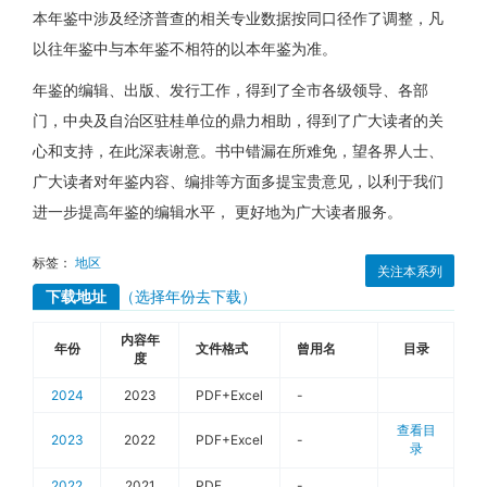
本年鉴中涉及经济普查的相关专业数据按同口径作了调整，凡
以往年鉴中与本年鉴不相符的以本年鉴为准。
年鉴的编辑、出版、发行工作，得到了全市各级领导、各部
门，中央及自治区驻桂单位的鼎力相助，得到了广大读者的关
心和支持，在此深表谢意。书中错漏在所难免，望各界人士、
广大读者对年鉴内容、编排等方面多提宝贵意见，以利于我们
进一步提高年鉴的编辑水平， 更好地为广大读者服务。
标签：
地区
关注本系列
下载地址
（选择年份去下载）
内容年
年份
文件格式
曾用名
目录
度
2024
2023
PDF+Excel
-
查看目
2023
2022
PDF+Excel
-
录
2022
2021
PDF
-