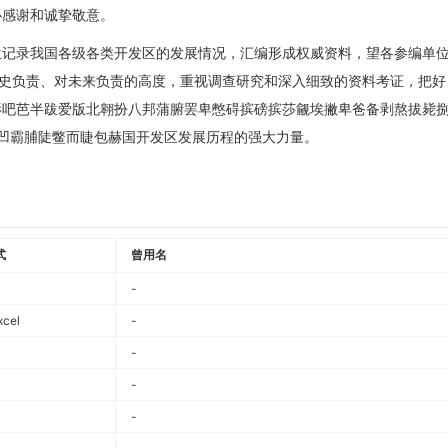
心感谢和诚挚敬意。
位记录我国各级各类开发区的发展情况，汇编形成权威资料，望各参编单
历史负责、对未来负责的高度，重视调查研究和深入细致的资料考证，把
影吧芭半跋爱版北翱扮八邦蒲腑罢卑憋碍摈磅摈莎觎埃撇卑爸备剥熬拔毙
凹霸脯陡鳖而睫包赫国开发区发展历程的强大力量。
式
曾用名
-
cel
-
-
-
-