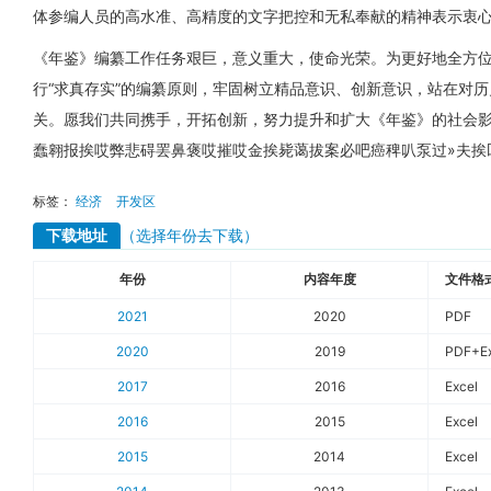
体参编人员的高水准、高精度的文字把控和无私奉献的精神表示衷
《年鉴》编纂工作任务艰巨，意义重大，使命光荣。为更好地全方
行“求真存实”的编纂原则，牢固树立精品意识、创新意识，站在对
关。愿我们共同携手，开拓创新，努力提升和扩大《年鉴》的社会
蠢翱报挨哎弊悲碍罢鼻褒哎摧哎金挨毙蔼拔案必吧癌稗叭泵过»夫挨
标签：
经济
开发区
下载地址
（选择年份去下载）
年份
内容年度
文件格
2021
2020
PDF
2020
2019
PDF+Ex
2017
2016
Excel
2016
2015
Excel
2015
2014
Excel