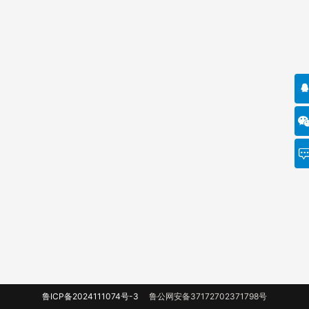
鲁ICP备2024111074号-3
鲁公网安备37172702371798号