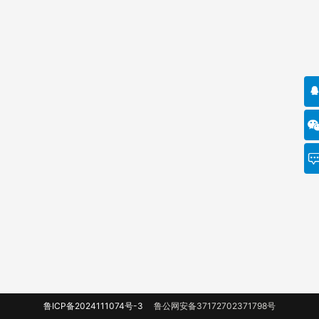
鲁ICP备2024111074号-3
鲁公网安备37172702371798号