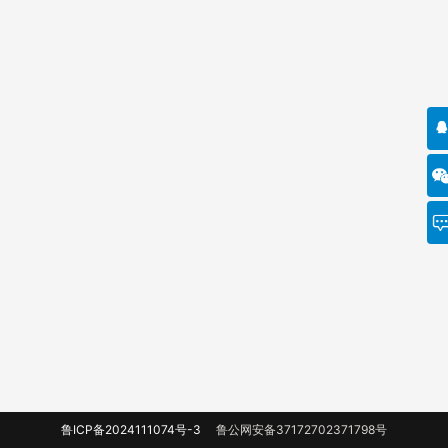
鲁ICP备2024111074号-3
鲁公网安备37172702371798号