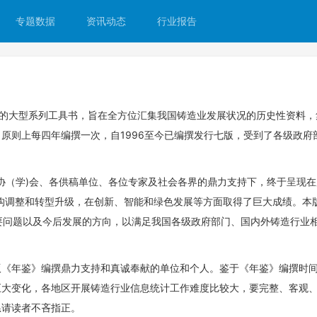
专题数据
资讯动态
行业报告
版的大型系列工具书，旨在全方位汇集我国铸造业发展状况的历史性资料
原则上每四年编撰一次，自1996至今已编撰发行七版，受到了各级政府
协（学)会、各供稿单位、各位专家及社会各界的鼎力支持下，终于呈现在
构调整和转型升级，在创新、智能和绿色发展等方面取得了巨大成绩。本
的主要问题以及今后发展的方向，以满足我国各级政府部门、国内外铸造行业
版《年鉴》编撰鼎力支持和真诚奉献的单位和个人。鉴于《年鉴》编撰时
巨大变化，各地区开展铸造行业信息统计工作难度比较大，要完整、客观
恳请读者不吝指正。