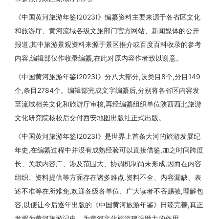
《中国黄河旅游年鉴(2023)》编纂资料主要来源于各省区文化
和旅游厅、黄河流域各级文旅部门官方网站、新闻媒体的公开
报道,其中旅游景观资料来源于景区推介或百度百科收录的参考
内容,编辑部仅作收录编纂,在此对原内容作者致以谢意。
《中国黄河旅游年鉴(2023)》分八大部分,设类目8个,分目149
个,条目2784个。编辑部完成文字编纂后,分别将各省区内容发
至流域相关文化和旅游厅审核,再经编纂组织单位陕西西北旅游
文化研究院核校后交付西安地图出版社正式出版。
《中国黄河旅游年鉴(2023)》是世界上首条大河的旅游发展纪
年史,在编纂过程中并没有成熟经验可以直接借鉴,加之时间跨度
长、关联内容广、涉及范围大、协调机制尚未形成,因而在内容
组织、资料提供等方面存在诸多难点,资料不全、内容漏缺、表
述不准等在所难免,欢迎各级各单位、广大读者不吝赐教,理解包
容,以便让今后逐年出版的《中国黄河旅游年鉴》日臻完善,真正
发挥为黄河旅游记史、为黄河文化旅游建设助力的作用。