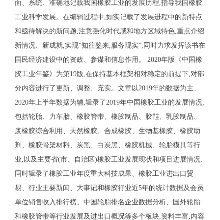
面、系统、准确地记载我国橡胶工业的发展历程,指导我国橡胶
工业科学发展。在编辑过程中,如实记载了发展进程中的新特点
和亟待解决的新问题,注意强化时代感和地方区域特色,重点介绍
新情况、新成就,实现“知往鉴来,服务现实”,同时力求发挥该书在
国民经济建设中的资政、参谋和信息作用。 2020年版《中国橡
胶工业年鉴》为第19版,在保持基本框架相对稳定的前提下,对部
分内容进行了更新、调整、充实。文章以2019年的数据为主、
2020年上半年数据为辅,辑录了2019年中国橡胶工业的发展情况,
包括轮胎、力车胎、橡胶管带、橡胶制品、胶鞋、乳胶制品、
废橡胶综合利用、天然橡胶、合成橡胶、生物基橡胶、橡胶助
剂、橡胶骨架材料、炭黑、白炭黑、橡胶机械、轮胎模具等行
业,以及主要省(市、自治区)橡胶工业发展现状和项目进展情况,
同时辑录了橡胶工业年度重大科技成果、橡胶工业进出口贸
易、行业主要新闻、大事记和橡胶行业近5年的统计数据及会员
单位销售收入排行榜、中国轮胎排名企业数据分析、国外轮胎
和橡胶管带等行业发展及进出口概况等多个板块,资料丰富,内容