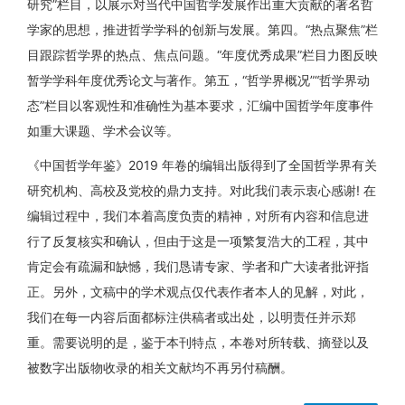
研究”栏目，以展示对当代中国哲学发展作出重大贡献的著名哲
学家的思想，推进哲学学科的创新与发展。第四。“热点聚焦”栏
目跟踪哲学界的热点、焦点问题。“年度优秀成果”栏目力图反映
暂学学科年度优秀论文与著作。第五，“哲学界概况”“哲学界动
态”栏目以客观性和准确性为基本要求，汇编中国哲学年度事件
如重大课题、学术会议等。
《中国哲学年鉴》2019 年卷的编辑出版得到了全国哲学界有关
研究机构、高校及党校的鼎力支持。对此我们表示衷心感谢! 在
编辑过程中，我们本着高度负责的精神，对所有内容和信息进
行了反复核实和确认，但由于这是一项繁复浩大的工程，其中
肯定会有疏漏和缺憾，我们恳请专家、学者和广大读者批评指
正。另外，文稿中的学术观点仅代表作者本人的见解，对此，
我们在每一内容后面都标注供稿者或出处，以明责任并示郑
重。需要说明的是，鉴于本刊特点，本卷对所转载、摘登以及
被数字出版物收录的相关文献均不再另付稿酬。