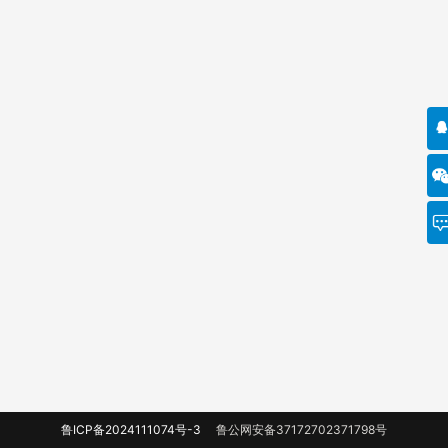
鲁ICP备2024111074号-3
鲁公网安备37172702371798号