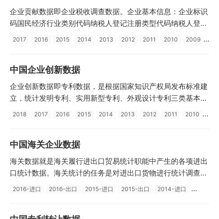
企业贡献数据即企业税收调查数据。企业基本信息：企业标识
码国民经济行业类别代码纳税人登记注册类型代码纳税人登记
注册类型名称所在省编码所在省名称所在市编码所在市名称行
2017
2016
2015
2014
2013
2012
2011
2010
2009
政区划代码国民经济行业标准年份行业门类代码行业门类名称
行业...
中国企业创新数据
企业创新数据即专利数据，是根据国家知识产权局发布标准建
立，统计发明专利、实用新型专利、外观设计专利三类基本信
息，准确地反映中国最新的专利发明情况。主要数据涵盖专利
2018
2017
2016
2015
2014
2013
2012
2011
2010
名称、发明人、申请人、申请日、公开日、申请号、公开号、
地址、摘要、主权项、专利分类号等20多个指标。
中国海关企业数据
海关数据就是海关履行进出口贸易统计职能中产生的各项进出
口统计数据。海关统计的任务是对进出口货物进行统计调查、
统计分析和统计监督，进行进出口监测预警，编制、管理和公
2016-进口
2016-出口
2015-进口
2015-出口
2014-进口
布海关统计资料，提供统计服务。数据具体到各企业、各海关
口岸的商品具体进出口情况。