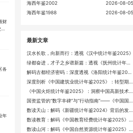
海西年鉴2002
2026-08-0
海西年鉴1988
2026-08-0
级财
史
最新文章
汉水长歌，向新而行：透视《汉中统计年鉴2025
绿都奋进，才子之乡谱新篇：透视《抚州统计年鉴2025》
区各
解码古都经济密码：深度透视《洛阳统计年鉴2025》
深度剖析《中国建筑业统计年鉴2025》：转型期的阵痛与新生
《中国火炬统计年鉴2025》：洞察中国高新技术产业发展的权威蓝皮书
国资监管的“数字丰碑”与“行动指南”——《中国国有资产监督管理年鉴2025》评述
数读天山：解码《新疆统计年鉴2024》背后的发展密码
业年
数读教育：解码《中国教育经费统计年鉴2025》背后的强国密码
数读山河：解码《中国自然资源统计年鉴2025》背后的生态密码