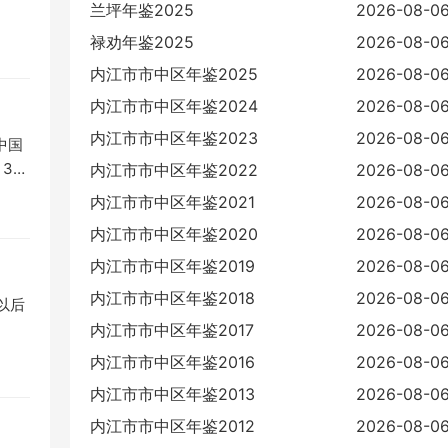
兰坪年鉴2025
2026-08-0
禄劝年鉴2025
2026-08-0
内江市市中区年鉴2025
2026-08-0
内江市市中区年鉴2024
2026-08-0
内江市市中区年鉴2023
2026-08-0
中国
31
内江市市中区年鉴2022
2026-08-0
内江市市中区年鉴2021
2026-08-0
内江市市中区年鉴2020
2026-08-0
内江市市中区年鉴2019
2026-08-0
内江市市中区年鉴2018
2026-08-0
以后
内江市市中区年鉴2017
2026-08-0
内江市市中区年鉴2016
2026-08-0
内江市市中区年鉴2013
2026-08-0
内江市市中区年鉴2012
2026-08-0