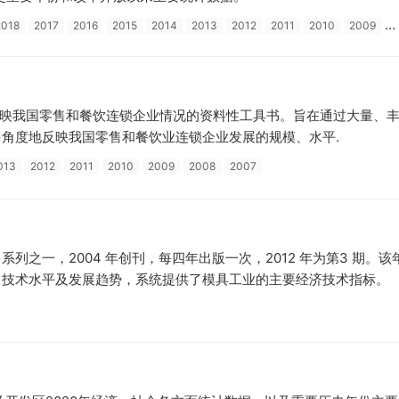
2018
2017
2016
2015
2014
2013
2012
2011
2010
2009
是反映我国零售和餐饮连锁企业情况的资料性工具书。旨在通过大量、
角度地反映我国零售和餐饮业连锁企业发展的规模、水平.
013
2012
2011
2010
2009
2008
2007
之一，2004 年创刊，每四年出版一次，2012 年为第3 期。该
、技术水平及发展趋势，系统提供了模具工业的主要经济技术指标。