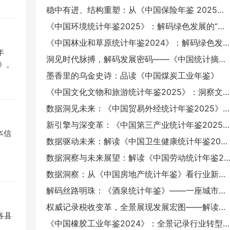
稳中有进、结构重塑：从《中国保险年鉴 2025》透视 2024 年中国保险业发展全景
《中国环境统计年鉴2025》：解码绿色发展的“数据罗盘”
《中国林业和草原统计年鉴2024》：解码绿色发展的权威数据蓝皮书
年
洞见时代脉搏，解码发展密码——《中国统计摘要2026》深度解读
》。
墨香里的乌金史诗：品读《中国煤炭工业年鉴》
《中国文化文物和旅游统计年鉴2025》：洞察文化与旅游深度融合发展的年度全景图
数据洞见未来：《中国贸易外经统计年鉴2025》解读与启示
新引擎与深变革：《中国第三产业统计年鉴2025》全景透视
本信
数据驱动未来：解读《中国卫生健康统计年鉴2025》的深层变革
数据洞察与未来展望：解读《中国劳动统计年鉴202
数据洞察：从《中国房地产统计年鉴》看行业新变局
解码丝路明珠：《酒泉统计年鉴》——一座城市的数字记忆与发展蓝图
权威记录税收变革，全景展现发展宏图——解读《中国税务年鉴2025》
各县
《中国橡胶工业年鉴2024》：全景记录行业转型脉搏，擘画高质量发展新蓝图