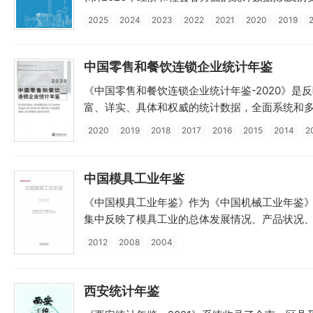
2025
2024
2023
2022
2021
2020
2019
中国零售和餐饮连锁企业统计年鉴
《中国零售和餐饮连锁企业统计年鉴-2020》
富、详实、具体和权威的统计数据，全面系统和多
2020
2019
2018
2017
2016
2015
2014
2
中国模具工业年鉴
《中国模具工业年鉴》作为《中国机械工业年鉴》系列
集中反映了模具工业的总体发展情况、产品状况
2012
2008
2004
西安统计年鉴