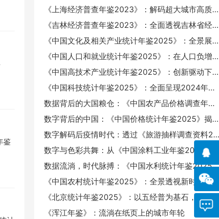
《上海经济普查年鉴2023》：解码超大城市高质量发展的经济图谱
《吉林经济普查年鉴2023》：全面透视吉林省经济结构与高质量发展新图景
《中国文化及相关产业统计年鉴2025》：全景展现文化产业高质量发展新图景
《中国人口和就业统计年鉴2025》：在人口负增长时代描绘就业新图景
丰
《中国高技术产业统计年鉴2025》：创新驱动下的高质量发展全景图
《中国科技统计年鉴2025》：全面呈现2024年中国科技创新全景图
数据背后的大国粮仓：《中国农产品价格调查年鉴2025》的深层脉动
数字背后的中国：《中国价格统计年鉴2025》揭示的经济新图景
数字解码后疫情时代：透过《旅游抽样调查资料2025》看中国旅游
年鉴
数字与色彩共舞：从《中国涂料工业年鉴2024》看绿色转型与产业韧性的交响曲
数据流淌，时代脉搏：《中国水利统计年鉴2025》中的大国水叙事
《中国农村统计年鉴2025》：全景透视新时代乡村振兴的数字图谱
《北京统计年鉴2025》：以五经普为基石，全景展现首都高质量发展新图景
《浑江年鉴》：流淌在纸页上的城市年轮