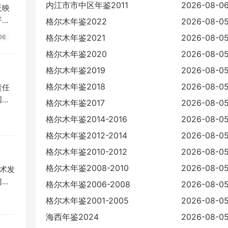
内江市市中区年鉴2011
2026-08-0
反映
平、
格尔木年鉴2022
2026-08-0
格尔木年鉴2021
2026-08-0
06
格尔木年鉴2020
2026-08-0
格尔木年鉴2019
2026-08-0
格尔木年鉴2018
2026-08-0
责任
国家
格尔木年鉴2017
2026-08-0
大发
格尔木年鉴2014-2016
2026-08-0
决定
格尔木年鉴2012-2014
2026-08-0
格尔木年鉴2010-2012
2026-08-0
格尔木年鉴2008-2010
2026-08-0
技术发
门
格尔木年鉴2006-2008
2026-08-0
格尔木年鉴2001-2005
2026-08-0
海西年鉴2024
2026-08-0