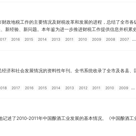
年度天津市财政地税工作的主要情况及财税改革和发展的进程，总结了全市各
展、新经验、新问题。本年鉴为进一步推进财税工作提供信息并积累
研究等部门查考备用。
017
2016
2015
2014
2013
2011
2010
2009
2008
2007
国民经济和社会发展情况的资料性年刊。全书系统收录了全市及各县、
。
2018
2017
2016
2015
2014
2013
2012
2011
2010
2009
系统地记述了2010-2011年中国酿酒工业发展的基本情况。《中国酿酒工