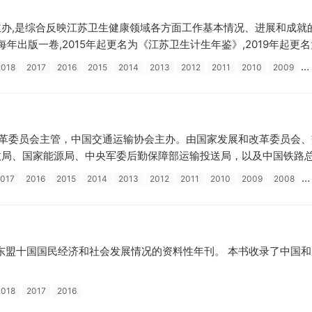
办,是综合反映江苏卫生健康领域各方面工作基本情况、进展和成就
每年出版一卷,2015年起更名为《江苏卫生计生年鉴》,2019年起更名
毛泽东思想、邓小平理论、“三个代表”重要思想、科学发展观、习
2018
2017
2016
2015
2014
2013
2012
2011
2010
2009
主义和历史唯物主义的立场、观点和方法,全面、详细地记述了202
改革委员会主管，中国交通运输协会主办。由国家发展和改革委员会、
政局、国家能源局、中央军委后勤保障部运输投送局，以及中国铁路
公司等单位联合编筹出版，其内容涵盖全国铁路、公路、水路、民航
017
2016
2015
2014
2013
2012
2011
2010
2009
2008
通等综合交通各业。是中国唯一部全面、翔实记录全国综合交通建设
和东盟十国国民经济和社会发展情况的资料性年刊。 本书收录了中国
2018
2017
2016