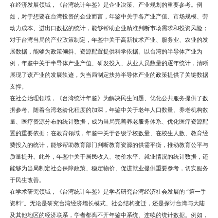
在经济发展领域，《台湾统计年鉴》是企业决策、产业规划的重要参考。例
如，对于想要在台湾投资的企业而言，年鉴中关于各产业产值、市场规模、劳
动力成本、进出口数据的统计，能够帮助企业精准判断市场需求和投资风险；
对于台湾当局的产业政策制定，年鉴中关于高新技术产业、服务业、农业的发
展数据，能够为政策倾斜、资源配置提供科学依据。以台湾的半导体产业为
例，年鉴中关于半导体产业产值、研发投入、从业人员数量的逐年统计，清晰
展现了该产业的发展轨迹，为当局制定扶持半导体产业的政策提供了关键数据
支撑。
在社会治理领域，《台湾统计年鉴》为解决民生问题、优化公共服务提供了数
据参考。随着台湾老龄化程度的加深，年鉴中关于老年人口数量、养老机构数
量、医疗资源分布的统计数据，成为当局完善养老服务体系、优化医疗资源配
置的重要依据；在教育领域，年鉴中关于各级学校数量、在校生人数、教育经
费投入的统计，能够帮助教育部门判断教育资源的供需平衡，推动教育公平与
质量提升。此外，年鉴中关于居民收入、物价水平、就业情况的统计数据，还
能够为当局制定社会保障政策、稳定物价、促进就业提供重要参考，切实服务
于民生改善。
在学术研究领域，《台湾统计年鉴》是学者研究台湾经济社会发展的 “第一手
资料”。无论是研究台湾经济增长模式、社会结构变迁，还是探讨台湾与大陆
及其他地区的经济联系，学者都离不开年鉴中系统、连续的统计数据。例如，