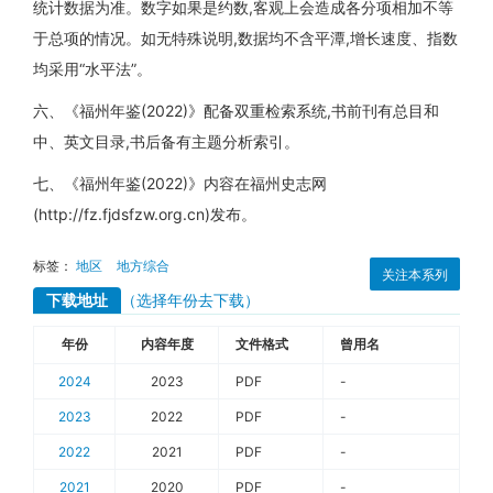
统计数据为准。数字如果是约数,客观上会造成各分项相加不等
于总项的情况。如无特殊说明,数据均不含平潭,增长速度、指数
均采用“水平法”。
六、《福州年鉴(2022)》配备双重检索系统,书前刊有总目和
中、英文目录,书后备有主题分析索引。
七、《福州年鉴(2022)》内容在福州史志网
(http://fz.fjdsfzw.org.cn)发布。
标签：
地区
地方综合
关注本系列
下载地址
（选择年份去下载）
年份
内容年度
文件格式
曾用名
2024
2023
PDF
-
2023
2022
PDF
-
2022
2021
PDF
-
2021
2020
PDF
-