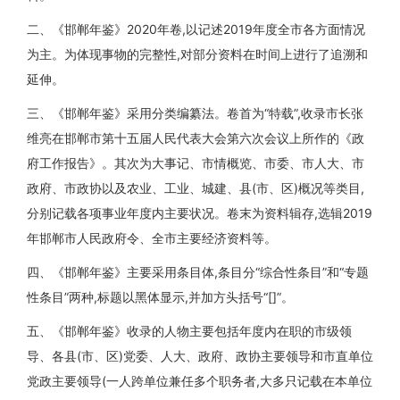
二、《邯郸年鉴》2020年卷,以记述2019年度全市各方面情况
为主。为体现事物的完整性,对部分资料在时间上进行了追溯和
延伸。
三、《邯郸年鉴》采用分类编纂法。卷首为“特载”,收录市长张
维亮在邯郸市第十五届人民代表大会第六次会议上所作的《政
府工作报告》。其次为大事记、市情概览、市委、市人大、市
政府、市政协以及农业、工业、城建、县(市、区)概况等类目,
分别记载各项事业年度内主要状况。卷末为资料辑存,选辑2019
年邯郸市人民政府令、全市主要经济资料等。
四、《邯郸年鉴》主要采用条目体,条目分“综合性条目”和“专题
性条目”两种,标题以黑体显示,并加方头括号“[]”。
五、《邯郸年鉴》收录的人物主要包括年度内在职的市级领
导、各县(市、区)党委、人大、政府、政协主要领导和市直单位
党政主要领导(一人跨单位兼任多个职务者,大多只记载在本单位