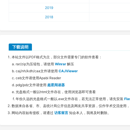
2019
2018
下载说明
本站文件以PDF格式为主，部分文件需要专门的软件查看：
rar/zip为压缩包，请使用
Winrar
解压
caj/nh/kdh/caa文件请使用
CAJViewer
ceb文件请使用Apabi Reader
pdg/pdz文件请使用
超星阅读器
光盘格式一般以html文件存在，使用浏览器即可查看
年份久远的光盘格式一般以.exe文件存在，若无法正常使用，请先安装
Fla
数据来自各省、市、县统计局公开信息及网友共享资源，仅作学术交流使用，
网站内容如有侵权，请通过
访客留言
知会本人，我将及时删除。