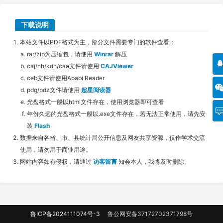
下载说明
本站文件以PDF格式为主，部分文件需要专门的软件查看：
rar/zip为压缩包，请使用
Winrar
解压
caj/nh/kdh/caa文件请使用
CAJViewer
ceb文件请使用Apabi Reader
pdg/pdz文件请使用
超星阅读器
光盘格式一般以html文件存在，使用浏览器即可查看
年份久远的光盘格式一般以.exe文件存在，若无法正常使用，请先安
装
Flash
数据来自各省、市、县统计局公开信息及网友共享资源，仅作学术交流
使用，请勿用于商业用途。
网站内容如有侵权，请通过
访客留言
知会本人，我将及时删除。
鲁ICP备2024111074号-3
鲁公网安备37172702371798号