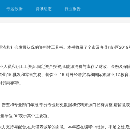
专题数据
资讯动态
行业报告
经济和社会发展状况的资料性工具书。本书收录了全市及各县(市)区201
从业人员和职工工资;5.固定资产投资;6.能源消费与库存;7.财政、金融及保险;
电通信业;15.批发和零售贸易、餐饮业; 16.对外经济贸易和国际旅游业;17.教育,
计指标解释。
﹑普查和专业部门年报,部分专业历史数据和资料来源口径有调整,请留意
单位;“#”表示其中主要项。
大力支持与配合,在此谨表诚挚的谢意。本年鉴在编印中纰漏、不足之处,