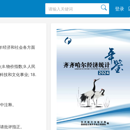
登录
9年经济和社会各方面
8.物价指数;9.人民
科技和文化事业; 18.
表中注释。
敬请批评指正。