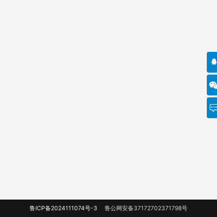
鲁ICP备2024111074号-3
鲁公网安备37172702371798号