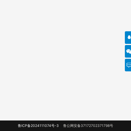
鲁ICP备2024111074号-3
鲁公网安备37172702371798号