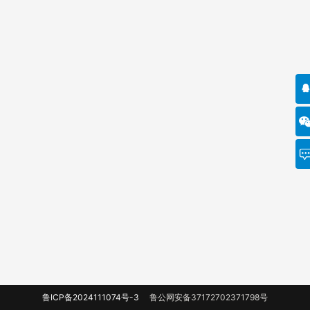
鲁ICP备2024111074号-3
鲁公网安备37172702371798号