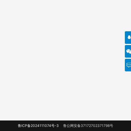
鲁ICP备2024111074号-3
鲁公网安备37172702371798号