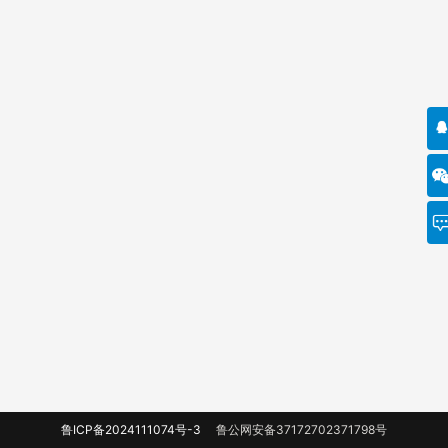
鲁ICP备2024111074号-3
鲁公网安备37172702371798号