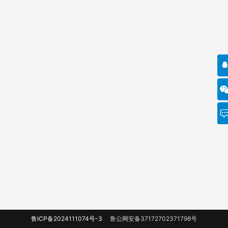
鲁ICP备2024111074号-3
鲁公网安备37172702371798号