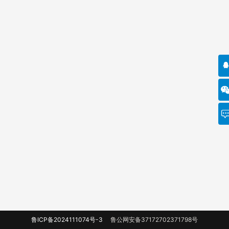
鲁ICP备2024111074号-3
鲁公网安备37172702371798号