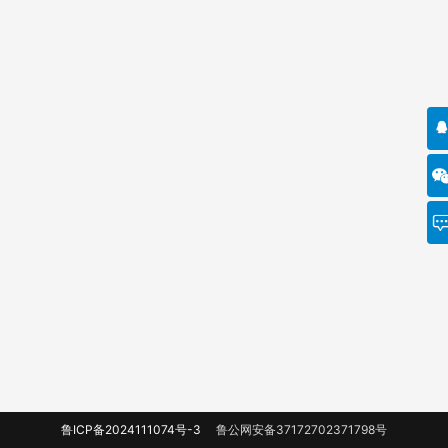
鲁ICP备2024111074号-3
鲁公网安备37172702371798号