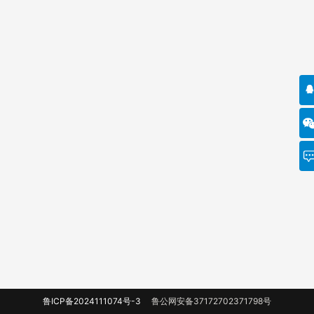
鲁ICP备2024111074号-3
鲁公网安备37172702371798号