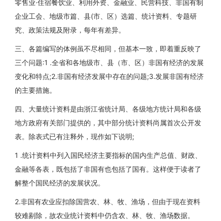
零售业·住宿餐饮业、利用外资、金融业、民营科技、非国有制
企业工会、地级市篇、县(市、区）选篇、统计资料、专题研
究、政策法规及附录，每年有差异。
三、各篇编写的体例虽不尽相同，但基本一致，即着重反映了
三个问题:1 .全省和各地级市、县（市、区）非国有经济的发展
变化和特点;2.非国有经济发展中存在的问题;3.发展非国有经济
的主要措施。
四、大量统计资料是由浙江省统计局、各级地方统计局和各级
地方政府有关部门提供的，其中部分统计资料尚属首次公开发
表。除表式已有注释外，现作如下说明;
1 .统计资料中列入国民经济主要指标的国内生产总值、财政、
金融等各表，既包括了非国有也包括了国有。这样便于读者了
解整个国民经济的发展状况。
2.非国有农业应扣除国营农、林、牧、渔场，但由于现在资料
较难剔除，故农业统计资料中仍含农、林、牧、渔场数据。