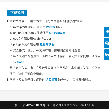
下载说明
本站文件以PDF格式为主，部分文件需要专门的软件查看：
rar/zip为压缩包，请使用
Winrar
解压
caj/nh/kdh/caa文件请使用
CAJViewer
ceb文件请使用Apabi Reader
pdg/pdz文件请使用
超星阅读器
光盘格式一般以html文件存在，使用浏览器即可查看
年份久远的光盘格式一般以.exe文件存在，若无法正常使用，请先安
装
Flash
数据来自各省、市、县统计局公开信息及网友共享资源，仅作学术交流
使用，请勿用于商业用途。
网站内容如有侵权，请通过
访客留言
知会本人，我将及时删除。
鲁ICP备2024111074号-3
鲁公网安备37172702371798号