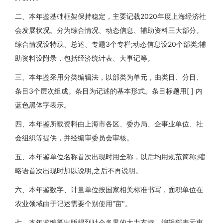
二、本年鉴基础框架保持稳定，主要记载2020年度上海经济社
会发展状况。分为综合情况、动态信息、辅助资料三大部分。
综合情况设特载、总述、专题3个专栏;动态信息设20个部类;辅
助资料设附录，包括经济统计表、大事记等。
三、本年鉴采用分类编辑法，以部类为单元，由类目、分目、
条目3个层次组成。条目为记述的基本形式。条目标题用[ ] 内
蓝色黑体字表示。
四、本年鉴所载资料由上海市各区、委办局、企事业单位、社
会组织等提供，并经编审委员会审核。
五、本年鉴单位名称首次出现时用全称，以后均用规范简称;缩
略语首次出现时加以说明,之后不再说明。
六、本年鉴数字、计量单位按国家相关标准书写，面积单位在
农业领域由于记述需要个别使用“亩"。
七、本年鉴编纂出版得到社会各界的大力支持，编辑部表示衷