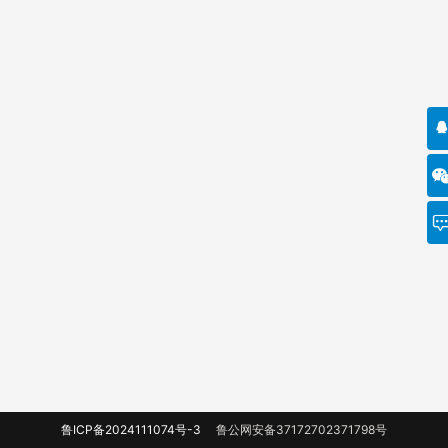
鲁ICP备2024111074号-3
鲁公网安备37172702371798号