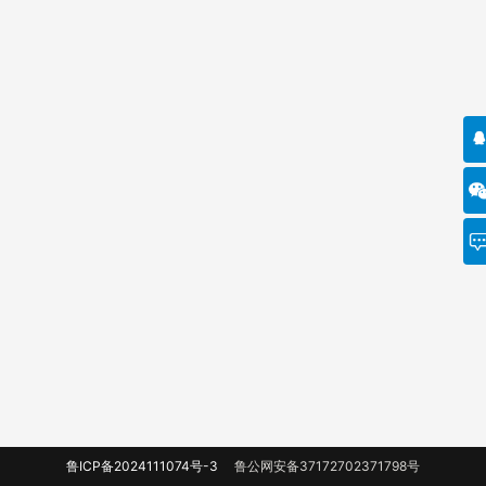
鲁ICP备2024111074号-3
鲁公网安备37172702371798号