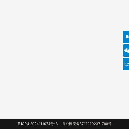
鲁ICP备2024111074号-3
鲁公网安备37172702371798号