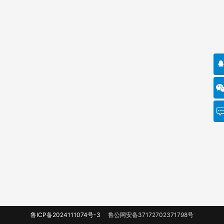
鲁ICP备2024111074号-3
鲁公网安备37172702371798号