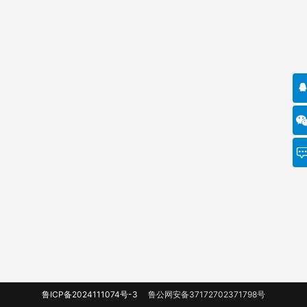
鲁ICP备2024111074号-3
鲁公网安备37172702371798号