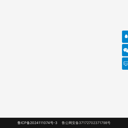
鲁ICP备2024111074号-3
鲁公网安备37172702371798号