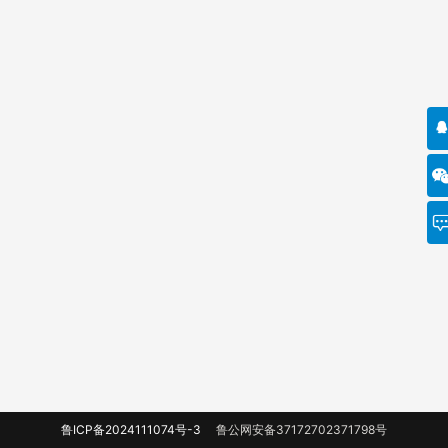
鲁ICP备2024111074号-3
鲁公网安备37172702371798号