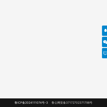
鲁ICP备2024111074号-3
鲁公网安备37172702371798号