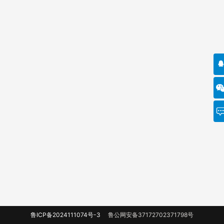
鲁ICP备2024111074号-3
鲁公网安备37172702371798号