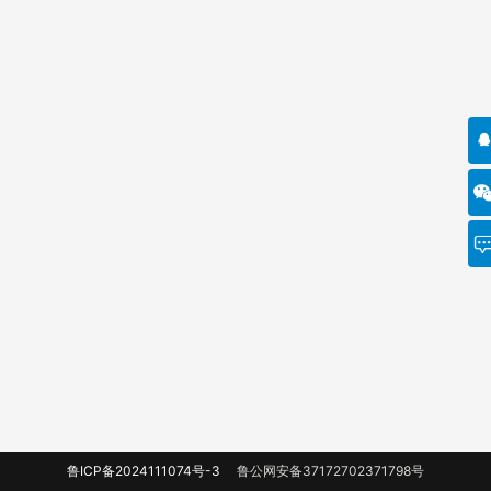
鲁ICP备2024111074号-3
鲁公网安备37172702371798号