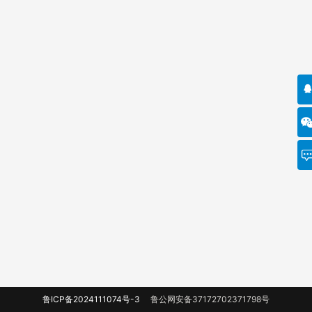
鲁ICP备2024111074号-3
鲁公网安备37172702371798号