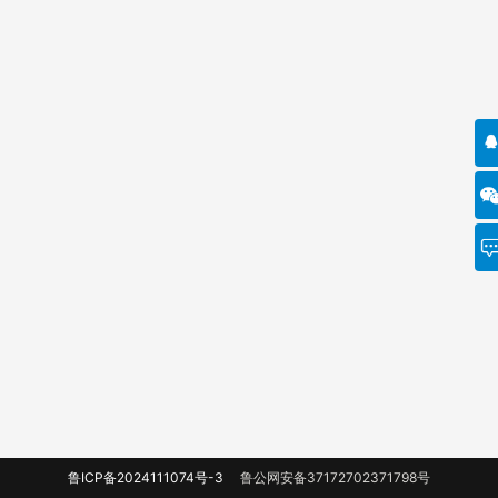
鲁ICP备2024111074号-3
鲁公网安备37172702371798号