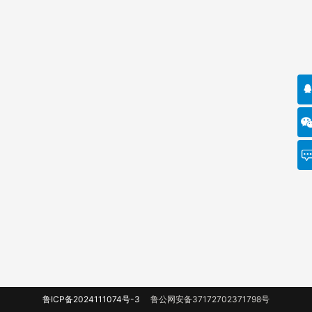
鲁ICP备2024111074号-3
鲁公网安备37172702371798号