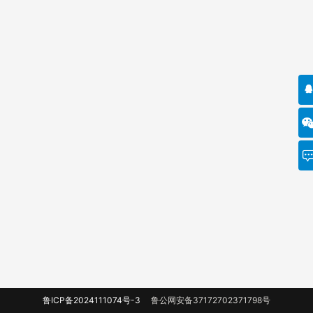
鲁ICP备2024111074号-3
鲁公网安备37172702371798号