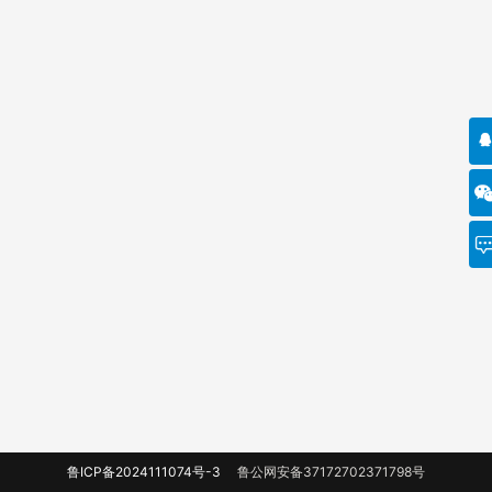
鲁ICP备2024111074号-3
鲁公网安备37172702371798号