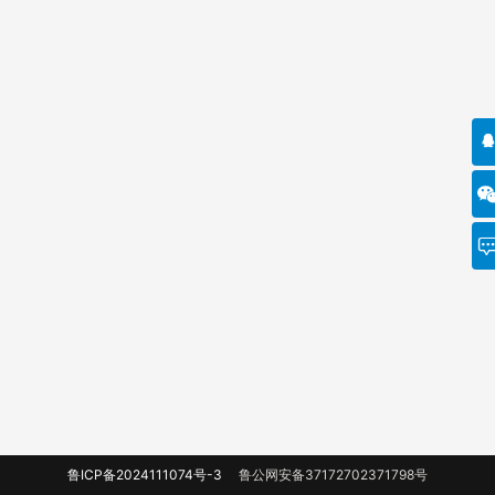
鲁ICP备2024111074号-3
鲁公网安备37172702371798号